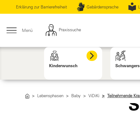
Erklärung zur Barrierefreiheit
Gebärdensprache
L
Praxissuche
Menü
Kinderwunsch
Schwangers
Lebensphasen
Baby
ViDiKi
Teilnehmende Kr
S