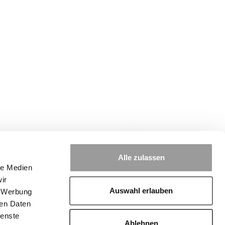
Alle zulassen
le Medien
ir
Auswahl erlauben
, Werbung
ren Daten
ienste
Ablehnen