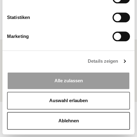
Statistiken
anzeigen
Marketing
FAQ
Details zeigen
Sitemap
Datenschutz
Alle zulassen
Impressum
Auswahl erlauben
© Copyright 2026 BKK Landesverband Bayern | Alle Rechte
vorbehalten
Ablehnen