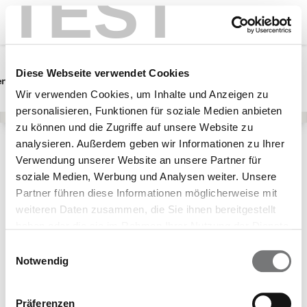
TEST
Diese Webseite verwendet Cookies
erwunsch
Schwangerschaft
Baby
Wir verwenden Cookies, um Inhalte und Anzeigen zu
personalisieren, Funktionen für soziale Medien anbieten
zu können und die Zugriffe auf unsere Website zu
analysieren. Außerdem geben wir Informationen zu Ihrer
Lebensphasen
Kinder
Kinderchirurgie
Verwendung unserer Website an unsere Partner für
Teilnehmende Krankenkassen
soziale Medien, Werbung und Analysen weiter. Unsere
Partner führen diese Informationen möglicherweise mit
Schön, dass Du
weiteren Daten zusammen, die Sie ihnen bereitgestellt
Dich für die
haben oder die sie im Rahmen Ihrer Nutzung der Dienste
gesammelt haben.
Leistung
Einwilligungsauswahl
Notwendig
"Kinderchirurgie"
interessierst!
Präferenzen