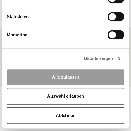
Statistiken
anzeigen
Marketing
FAQ
Sitemap
Details zeigen
Datenschutz
Impressum
Alle zulassen
© Copyright 2026 BKK Landesverband Bayern | Alle Rechte
Auswahl erlauben
vorbehalten
Ablehnen