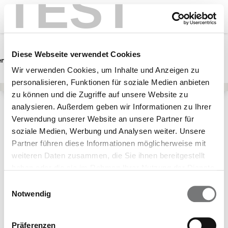
TEST
Diese Webseite verwendet Cookies
erwunsch
Schwangerschaft
Baby
Wir verwenden Cookies, um Inhalte und Anzeigen zu
personalisieren, Funktionen für soziale Medien anbieten
zu können und die Zugriffe auf unsere Website zu
analysieren. Außerdem geben wir Informationen zu Ihrer
Lebensphasen
Kinder
ViDiKi
Verwendung unserer Website an unsere Partner für
Teilnehmende Krankenkassen
soziale Medien, Werbung und Analysen weiter. Unsere
Partner führen diese Informationen möglicherweise mit
Schön, dass Du
weiteren Daten zusammen, die Sie ihnen bereitgestellt
Dich für die
haben oder die sie im Rahmen Ihrer Nutzung der Dienste
gesammelt haben.
Leistung "ViDiKi"
Einwilligungsauswahl
Notwendig
interessierst!
Präferenzen