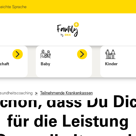
eichte Sprache
chaft
Baby
Kinder
sundheitscoaching
Teilnehmende Krankenkassen
chön, dass Du Di
für die Leistung