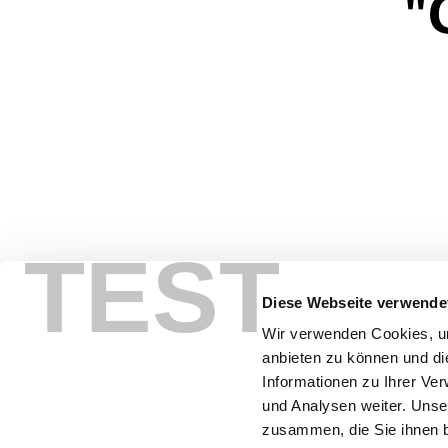
"
TEST
Diese Webseite verwende
Wir verwenden Cookies, um
anbieten zu können und di
Informationen zu Ihrer Ve
FAQ
Sitemap
Datenschutz
Impressum
und Analysen weiter. Unse
zusammen, die Sie ihnen b