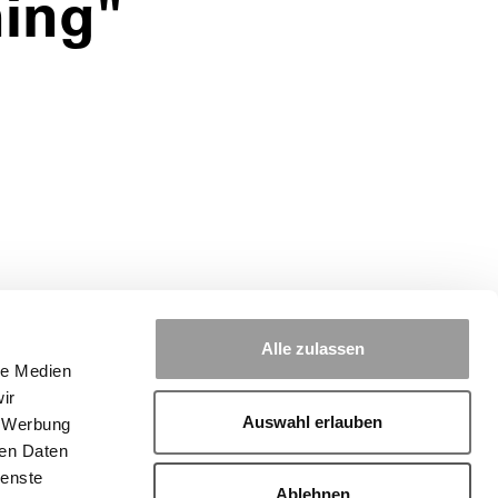
ing"
Alle zulassen
le Medien
ir
Auswahl erlauben
, Werbung
ren Daten
ienste
Ablehnen