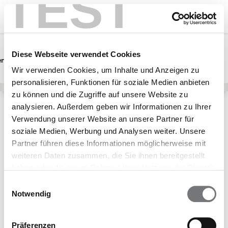
TEST
Diese Webseite verwendet Cookies
erwunsch
Schwangerschaft
Baby
Wir verwenden Cookies, um Inhalte und Anzeigen zu
personalisieren, Funktionen für soziale Medien anbieten
zu können und die Zugriffe auf unsere Website zu
analysieren. Außerdem geben wir Informationen zu Ihrer
Lebensphasen
Teenager & junge Erwachsene
Verwendung unserer Website an unsere Partner für
Kompass
Teilnehmende Krankenkassen
soziale Medien, Werbung und Analysen weiter. Unsere
Partner führen diese Informationen möglicherweise mit
Schön, dass Du
weiteren Daten zusammen, die Sie ihnen bereitgestellt
Dich für die
haben oder die sie im Rahmen Ihrer Nutzung der Dienste
gesammelt haben.
Leistung
Einwilligungsauswahl
Notwendig
"Kompass"
interessierst!
Präferenzen