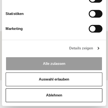
Statistiken
anzeigen
Marketing
FAQ
Details zeigen
Sitemap
Datenschutz
Alle zulassen
Impressum
Auswahl erlauben
© Copyright 2026 BKK Landesverband Bayern | Alle Rechte
vorbehalten
Ablehnen