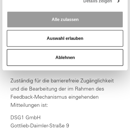
Details zeigen
Etwaige Mängel in Bezug auf die Einhaltung
der Barrierefreiheitsanforderungen können Sie
uns mitteilen unter info(at)bkk-lv-bayern(.)de.
Alle zulassen
Auswahl erlauben
Informationen über von der Anwendung der
Richtlinie ausgenommene Inhalte können sie
Ablehnen
unter info(at)bkk-lv-bayern(.)de einholen.
Zuständig für die barrierefreie Zugänglichkeit
und die Bearbeitung der im Rahmen des
Feedback-Mechanismus eingehenden
Mitteilungen ist:
DSG1 GmbH
Gottlieb-Daimler-Straße 9