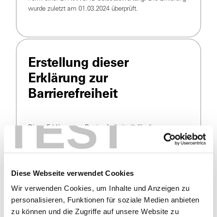
wurde zuletzt am 01.03.2024 überprüft.
Erstellung dieser
Erklärung zur
Barrierefreiheit
TEST
Diese Erklärung zur Barrierefreiheit gilt für die
Internetseite www.bkk-familyplus.de. Die Website
entspricht den technischen Anforderungen an die
Barrierefreiheit gemäß Web Content Accessibility
Guidelines 2.1 (WCAG 2.1) und hat alle
Diese Webseite verwendet Cookies
Prüfschritte „erfüllt“ oder „eher erfüllt“.
Wir verwenden Cookies, um Inhalte und Anzeigen zu
personalisieren, Funktionen für soziale Medien anbieten
zu können und die Zugriffe auf unsere Website zu