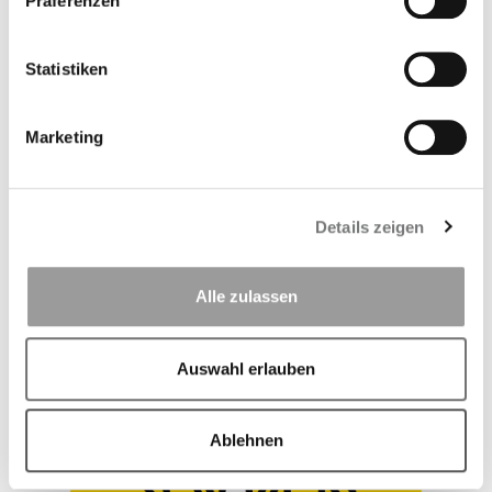
Präferenzen
Baby
Statistiken
Nie wieder lernen wir Menschen so viel in
kurzer Zeit wie im Babyalter. Um diese
Marketing
Entwicklung optimal zu begleiten, bieten wir
Ihnen vielfältige Plus-Leistungen.
Details zeigen
Unser Plus für die Babyzeit
Alle zulassen
Auswahl erlauben
Ablehnen